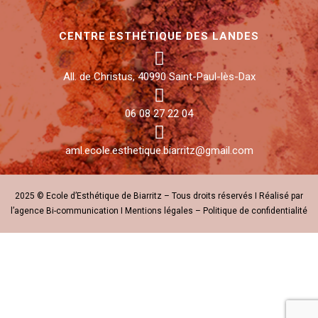
CENTRE ESTHÉTIQUE DES LANDES
All. de Christus, 40990 Saint-Paul-lès-Dax
06 08 27 22 04
aml.ecole.esthetique.biarritz@gmail.com
2025 © Ecole d’Esthétique de Biarritz – Tous droits réservés I Réalisé par
l’agence
Bi-communication
I
Mentions légales
–
Politique de confidentialité