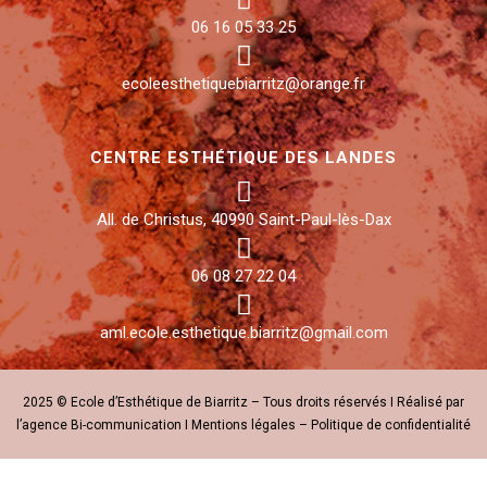
06 16 05 33 25
ecoleesthetiquebiarritz@orange.fr
CENTRE ESTHÉTIQUE DES LANDES
All. de Christus, 40990 Saint-Paul-lès-Dax
06 08 27 22 04
aml.ecole.esthetique.biarritz@gmail.com
2025 © Ecole d’Esthétique de Biarritz – Tous droits réservés I Réalisé par
l’agence
Bi-communication
I
Mentions légales
–
Politique de confidentialité