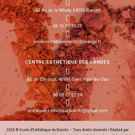
30 Av. de la Milady, 64200 Biarritz
06 16 05 33 25
ecoleesthetiquebiarritz@orange.fr
CENTRE ESTHÉTIQUE DES LANDES
All. de Christus, 40990 Saint-Paul-lès-Dax
06 08 27 22 04
aml.ecole.esthetique.biarritz@gmail.com
2025 © Ecole d’Esthétique de Biarritz – Tous droits réservés I Réalisé par